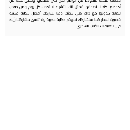
حكايات عجيبة مأخوذة من الواقع لكن حين نسمعها وتلقى علينا من
أحدهم نكاد لا نصدقها فمثل تلك الأشياء لا تحدث كل يوم ومن صعب
للغاية حدوثها مع ذلك هي حدثت دعنا نشاركك أفضل حكاية عجيبة
قصيرة اسطر كما سنشاركك نموذج حكاية عجيبة ولا تنسى مشاركتنا رأيك
في التعليقات الكتاب السحري