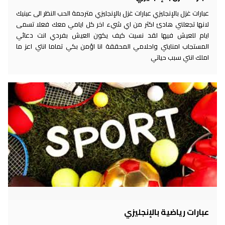
عبارات غزل بالإنجليزي عبارات غزل بالإنجليزي مترجمة الحب النظر الى عينيك
لانها تجعلني هادئ اكثر من اي شيء اخر كل ايامي معك فعلا تسمى
ايام للعيش فيها لقد نسيت كيف يكون العيش بفردي انت دعائي
المستجاب امنايتي واحلامي المحققة انا اؤمن بكي تماما انتي اعز ما
املك انتي سبب حياتي
عبارات رياضية بالإنجليزي