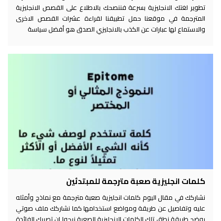
تطوير لغتك الانجليزية بسرعة فننصحك بالاطلاع على القصص الانجليزية
المترجمة في موقعنا حمل تطبيقنا لقراءة عشرات القصص الاخرى
والاستماع لها عبارات عن الكذب بالانجليزي الصدق هو أفضل سياسة
كلمات انجليزية صعبة مترجمة للمبتدئين
نشاركك في مقال اليوم كلمات انجليزية صعبة مترجمة مع نماذج وأمثله
عليه وتفاصيل عن طريقة ومواضع استخدامها كما نشاركك ملف صوتي
يوضح طريقة نطق تلك الكلمات الانجليزية الصعبة نرجوا ان تصيبك الفائدة