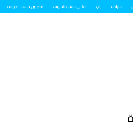
شيلات
راب
اغاني حسب الحروف
مطربين حسب الحروف
ة