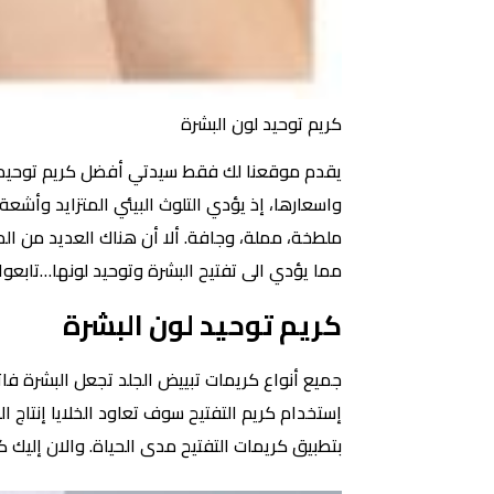
كريم توحيد لون البشرة
يقدم موقعنا لك فقط سيدتي أفضل كريم توحيد لون
واسعارها، إذ يؤدي التلوث البيئي المتزايد وأشع
ملطخة، مملة، وجافة. ألا أن هناك العديد من ال
مما يؤدي الى تفتيح البشرة وتوحيد لونها…تابعوا 
كريم توحيد لون البشرة
جميع أنواع كريمات تبييض الجلد تجعل البشرة فا
إستخدام كريم التفتيح سوف تعاود الخلايا إنتاج ا
بتطبيق كريمات التفتيح مدى الحياة. والان إليك كر