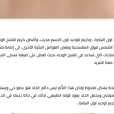
 البشرة ، وكريم لتوحيد لون الجسم مجرب، وأفضل كريم لتفتيح الوجه
ة الشمس فوق البنفسجية وبعض العوامل البيئية الأخرى، الى إصابة بشر
منتجات التي تساعد في تفتيح الوجه، بحيث تعمل على صبغة تسمى المي
معنا للمزيد.
تحة بشكل ملحوظ ولكن هذا التأثير ليس دائم. الجلد هو عضو حي ويستمر
لميلانين ويجعل الجلد يعود للونه الطبيعي. لذلك، في حالة رغبتك في ا
يم توحيد لون البشرة .