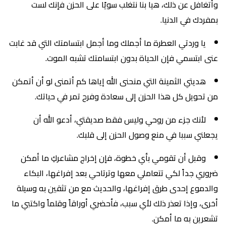
وأتغافل عن ذلك، هيا بنا نتغلب سويًا على الحزن فإنك لست
بمفردك في الدنيا.
يا وردتي العطرة ما أجملك وما أجمل ابتسامتك التي قد غابت
عنى ابتسمي فإن الحياة بدون ابتسامتك تشبه الموت.
هديتي الثمينة التي منحنى الله إياها كم أتمنى لو أن أتمكن
من تحويل كل هذا الحزن إلى سعادة وفرح تمر في حياتك.
لأنك جزء من روحي وليس فقط صديقتي، أدعو الله أن
يجعلني سببا في منع وصول الحزن إلى قلبك.
وقبل أن تقومي بأي خطوة، فإن إخراج مشاعركِ ما أمكن
ضروري جداً لكي تتعاملي معها وترتاحي بعد إفراغها، البكاء
والدموع إحدى طرق إفراغها، والحديث مع من تثقين به وسيلة
أخرى، وإذا تعذر ذلك لأي سبب، فأحضري أوراقاً وقلماً واكتبي ما
تشعرين به ما أمكن.