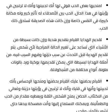
امنحيها بعض الحب قولي لها أنك تجبينها وأنك لا ترغبين في
رؤيتها في هذا الحال. الحب بين الأصدقاء له تأثير كبير وله مكانة
كبيرة في النفس خاصة وإن كانت هذه الصديقة تستحق ذلك
الحب.
تقديم الهدايا القيام بتقديم هدية وإن كانت بسيطة من
الأشياء التي تساعد على تغيير الحالة المزاجية لأي شخص. يتم
تقديم الهدية قبل التحدث عن سبب حزنها وفهم السبب فيه. من
أمثلة الهدايا لبسيطة التي يمكن تقديمها: بوكية ورد. بالونات
ملونة. أنواع مختلفة من الشيكولاتة.
القيام بحضنها عليك القيام بحضنها ومنحها الإحساس بأنك
تحبينها وأنها في قلبك وأنك لا ترغبين في رؤيتها حزينة وتعاني
من الاكتئاب. الحضن يمنح الشخص الثقة ويعطيه مقدار من الحب
والطمأنينة. ويمكنك الاستماع إليها وأنت ممسكة بيدها حتى
تشعر بالأمان والحب.