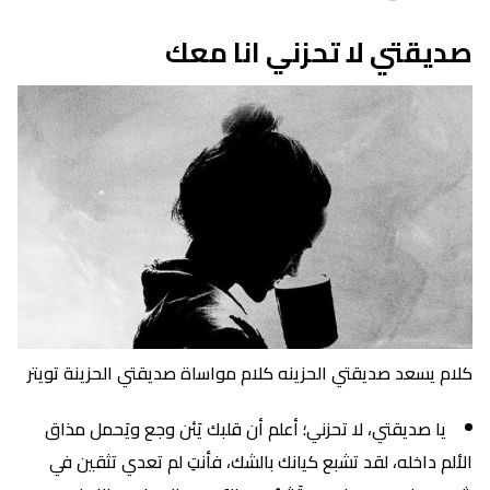
صديقتي لا تحزني انا معك
كلام يسعد صديقتي الحزينه كلام مواساة صديقتي الحزينة تويتر
يا صديقتي، لا تحزني؛ أعلم أن قلبك يَئن وجع ويَحمل مذاق
الألم داخله، لقد تشبع كيانك بالشك، فأنتِ لم تعدي تثقين في