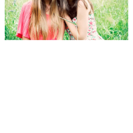
كلام يسعد صديقتي الحزينه كلام مواساة صديقتي الحزينة تويتر