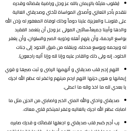
(بقلوب مليئة بالإيمان بالله عز وجل وراضية بقضائه وقدره
نتقدم بأحر التعازي وأصدق المواساة لأختي وصديقتي الغالية
على قلوبنــا والعزيزة علينا دوماً وذلك لوفاة المغفور له بإذن الله
والدها وأبينا جميعاً،سائلين المولى عز وجل أن يتغمد الفقيد
بواسع الرحمة، وأن يلهم أهله وذويه الصبر والسلوان، وأن يغفر
له ويرحمه ويوسع مدخله، وينقله من ضيق اللحود إلى جنات
الخلود، إنه ولى ذلك والقادر عليه وإنا لله وإنا أليه راجعون).
اللهم إجبر قلب صديقتي و ألهمها الرضى و ثبت صبرها و قوي
إيمانها و هون حزنها اللهم ارحم ميتهم واغفر له عظم الله اجرك
يا بعدي لله ما اخذ ولله ما اعطى.
صديقتي واختي والله المني الخبر واصابني من الحزن مثل ما
اصابك عظم الله اجرك يالغاليه وغفر لميتكم قلبي معاك.
رب أجبر كسر قلب صديقتي و اجعلها لقضائك و قدرك صابره