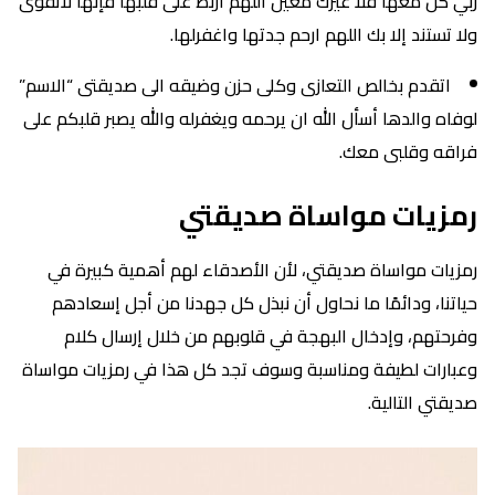
ربي كن معها فلا غيرك معين اللهم أربط على قلبها فإنها لاتقوى
ولا تستند إلا بك اللهم ارحم جدتها واغفرلها.
اتقدم بخالص التعازى وكلى حزن وضيقه الى صديقتى “الاسم”
لوفاه والدها أسأل الله ان يرحمه ويغفرله والله يصبر قلبكم على
فراقه وقلبى معك.
رمزيات مواساة صديقتي
رمزيات مواساة صديقتي، لأن الأصدقاء لهم أهمية كبيرة في
حياتنا، ودائمًا ما نحاول أن نبذل كل جهدنا من أجل إسعادهم
وفرحتهم، وإدخال البهجة في قلوبهم من خلال إرسال كلام
وعبارات لطيفة ومناسبة وسوف تجد كل هذا في رمزيات مواساة
صديقتي التالية.