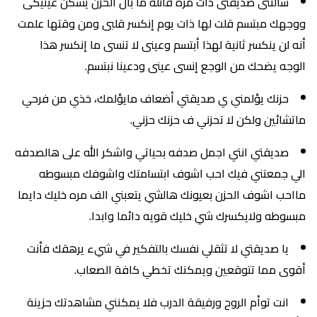
سألتنى صديقتى ذات مرة قائلة ما بال الحزن يسكن عينيكى
ووجهك مبتسم قلت لها ذات يوم إنكسر قلبى ومن وقتها علمت
أنه لن ينكسر ثانية لهذا أبتسم وعينى لا تنسى ما إنكسر هذا
الوجه يضحك من الوجع إنسى عينى ودعينا نبتسم.
حزنك يؤلمني ي صديقتي أضعاف مايؤلمك، خذي من فرحي
ماتشائين ولكن لا تحزني ف حزنك حزني.
صديقتي انتي اجمل صدفه بحياتي واشكر الله على هالصدفه
الي جمعتني فيك احب اشوف ابتسامتك واشوفك مبسوطه
مااحب اشوف الحزن بعيونك هالشي يتعبني الف مره خليك دايما
مبسوطه ولايكسرك شي خليك قويه دائما وابدا.
يا صديقتي لا تثقلي نفسك بالتفكير في شيء يرهقك فأنت
أقوى مما تتوقعين ويمكنك تخطي كافة الصعاب.
انت توأم الروح ورفيقة الدرب فلا يمكنني مشاهدتك حزينة