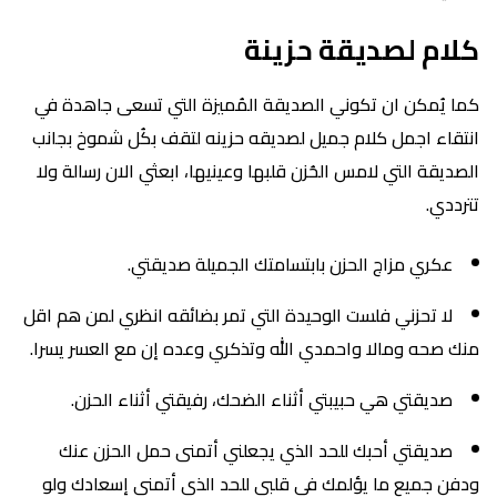
كلام لصديقة حزينة
كما يُمكن ان تكوني الصديقة المُميزة التي تسعى جاهدة في
انتقاء اجمل كلام جميل لصديقه حزينه لتقف بكُل شموخ بجانب
الصديقة التي لامس الحُزن قلبها وعينيها، ابعثي الان رسالة ولا
تترددي.
عكري مزاج الحزن بابتسامتك الجميلة صديقتي.
لا تحزني فلست الوحيدة التي تمر بضائقه انظري لمن هم اقل
منك صحه ومالا واحمدي الله وتذكري وعده إن مع العسر يسرا.
صديقتي هي حبيبتي أثناء الضحك، رفيقتي أثناء الحزن.
صديقتي أحبك للحد الذي يجعلني أتمنى حمل الحزن عنك
ودفن جميع ما يؤلمك في قلبي للحد الذي أتمنى إسعادك ولو