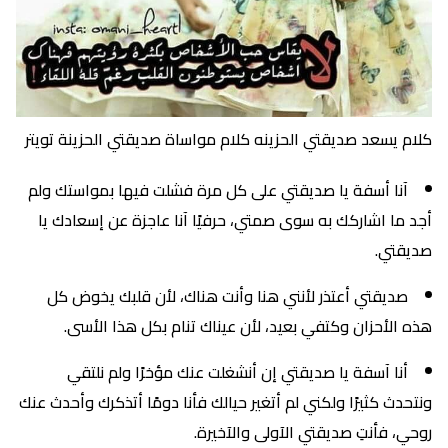
كلام يسعد صديقتي الحزينه كلام مواساة صديقتي الحزينة تويتر
آنا أسفة يا صديقتي على كل مرة فشلت فيها بمواستك ولم
أجد ما اشاركك به سوى صمتي، حرفيًا آنا عاجزة عن إسعادك يا
صديقتي.
صديقتي أعتذر لأنني هنا وأنت هناك، لأن قلبك يخوض كل
هذه الأحزان وكتفي بعيد، لأن عيناك تنام بكل هذا الأسى.
أنا آسفة يا صديقتي إن أنشغلت عنك مؤخرًا ولم نلتقي
ونتحدث كثيرًا ولكني لم أتغير حيالك فأنا دومًا أتذكرك وأحدث عنك
روحي، فأنتِ صديقتي الآولى والآخيرة.