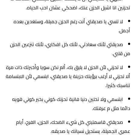
تحزنين انا اشيل الحزن عنك، اضحكي عشان احب الحياه.
لا تنسي يا صديقتي أنت رغم الحزن جميلة، وستغدين بعده
أجمل.
صديقتي لأنك سعادتي، لأنك كل افكاري، لأنك تنزعين الحزن
من قلبي.
لا تحزني لأن الحزن لا يليق بك، ألم نكن سويا وأخبرتك ذات مرة
ألا تحزني لا أرغب برؤيتك حزينة يا صديقتي، ابتسمي لأن الابتسامة
تناسبك كثيرا.
ابتسمي ولا تخلين دنيا فانية تحزنك كوني بخير كوني قويه
دائما مثل م عرفتك.
صديقتي قاسمتيني كل شيء الضحك، الحزن، الفرح، أيام
عمري الجميلة، يستحيل نسيانك يا صديقه.