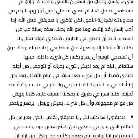
شيء، ولستِ وحدكِ من تَشعُرين بالآسى والخيبات، وإنكِ لم
تستطيعي تحمل هذا، لم تَعدي تتحملي تقبل ثرثرتهم، بالرغم من
محاولاتك لمُجارية الأمور، لكن تذكري يا صديقتي فعل الله، إذا
أحب إنسان قد إبتلاه، وها هو الله يحبك، هذه رسالة حب من
السماء. لا بد أن تمضي في الطريق، فتذكري قوله تعالى: لا
يكلف الله نفسًا إلا وسعها، فلن تستطيعي إعادة بناء روحك دون
أن تسمحي للوجع أن يمر ويكسر كل شيء داخلك، حينها
ستتعافي لإنه لم يعد لديكي شيء يحزنك أو تتوجعي من أجله.
تذكري فقط، أن كل شيء معد سلفًا في عالم الأقدار، وما نحن
إلا أداة في يد القدر، لذلك لا تجزعي ولا تفزعي عند حدوث أشياء
تُحزنك، كلانا نسير في طريق لا يمكننا التعرف عليه، كلانا ينهض
من عوالم مجهولة. وأن كل شيء.. يعيش ويرحل.. يزدهر ويندحر.
صديقتي ! سا كتب لكي يا صديقتي بقلمي الذي يعبر عن كل
الكلام الذي يدور في خاطري نحن البشر نعيش مره واحده في
الحياه رغم اننا نواجه ايام صعبه وكئيبه جدا ولكن من اراد ان