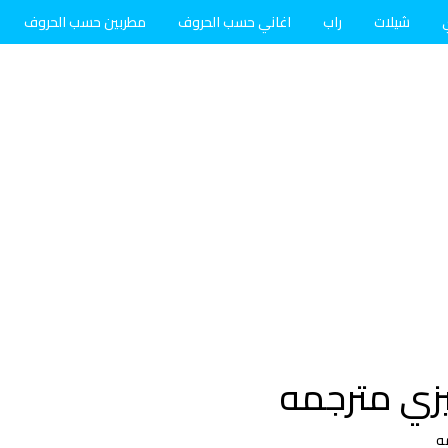
شيلات
راب
اغاني حسب الحروف
مطربين حسب الحروف
يزي مترجمه
ه