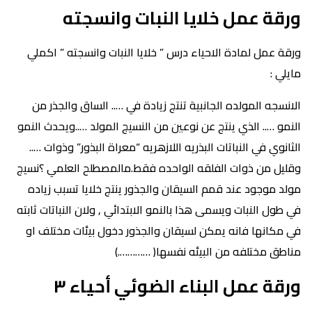
ورقة عمل خلايا النبات وانسجته
ورقة عمل لمادة الاحياء درس ” خلايا النبات وانسجته ” اكملي
مايلي :
الانسجه المولده الجانبية تنتج زيادة في ….. الساق والجذر من
النمو ….. الذي ينتج عن نوعين من النسيج المولد …..ويحدث النمو
الثانوي في النباتات البذريه اللازهريه “معراة البذور” وذوات …..
وقليل من ذوات الفلقه الواحده فقط.مالمصطلح العلمي ؟نسيج
مولد موجود عند قمم السيقان والجذور ينتج خلايا تسبب زياده
في طول النبات ويسمى هذا بالنمو الابتدائي , ولان النباتات ثابته
في مكانها فانه يمكن لسيقان والجذور دخول بيئات مختلف او
مناطق مختلفه من البيئه نفسها( ………….)
ورقة عمل البناء الضوئي أحياء ٣