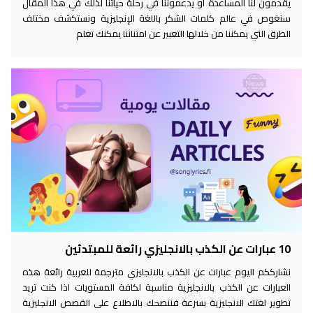
يقدمون لنا المساعدة أو يدعموننا في رحلة حياتنا لذلك في هذا المقال
سنغوص في عالم كلمات الشكر باللغة الإنجليزية ونستكشف مختلف
الطرق التي يمكننا من خلالها التعبير عن امتناننا يمكنك تعلم
10 عبارات عن الكذب بالانجليزي رائعة للمبتدئين
نشارككم اليوم عبارات عن الكذب بالانجليزي مترجمة للعربية رائعة هذه
العبارات عن الكذب بالانجليزية مناسبة لكافة المستويات اذا كنت تريد
تطوير لغتك الانجليزية بسرعة فننصحك بالاطلاع على القصص الانجليزية