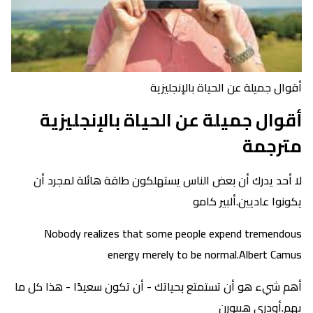
أقوال جميلة عن الحياة بالإنجليزية
أقوال جميلة عن الحياة بالإنجليزية
مترجمة
لا أحد يدرك أن بعض الناس يستهلكون طاقة هائلة لمجرد أن
يكونوا عاديين.ألبير كامو
Nobody realizes that some people expend tremendous
energy merely to be normal.Albert Camus
أهم شيء هو أن تستمتع بحياتك - أن تكون سعيدًا - هذا كل ما
يهم.أودري هيبورن