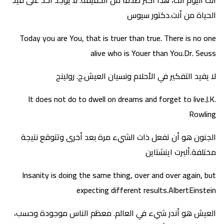
أنت اليوم أنت، هذا أكثر صدقًا من الحقيقة. لا يوجد أحد على قيد
الحياة من أنت.دكتور سيوس
Today you are You, that is truer than true. There is no one
alive who is Youer than You.Dr. Seuss
لا يفيد التفكير في الأحلام ونسيان العيش.ج. رولينج
It does not do to dwell on dreams and forget to live.J.K.
Rowling
الجنون هو أن تفعل ذات الشيء مرة بعد أخرى وتتوقع نتيجة
مختلفة.ألبرت اينشتاين
Insanity is doing the same thing, over and over again, but
expecting different results.AlbertEinstein
العيش هو أندر شيء في العالم. معظم الناس موجودة وحسب،