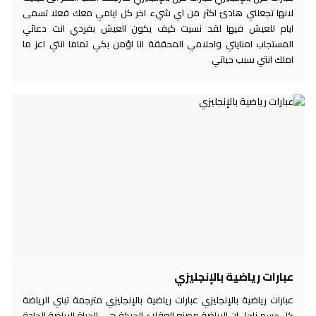
لانها تجعلني هادئ اكثر من اي شيء اخر كل ايامي معك فعلا تسمى
ايام للعيش فيها لقد نسيت كيف يكون العيش بفردي انت دعائي
المستجاب امنايتي واحلامي المحققة انا اؤمن بكي تماما انتي اعز ما
املك انتي سبب حياتي
عبارات رياضية بالإنجليزي
عبارات رياضية بالإنجليزي عبارات رياضية بالإنجليزي مترجمة تبني الرياضة
كل جسم ناحل إن الرياضة مصنع العقلاء الحركة هي الحياة الرياضة الجادة