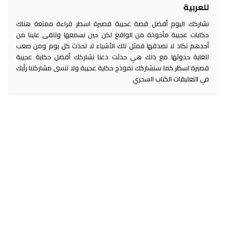
للعربية
نشاركك اليوم أفضل قصة عجيبة قصيرة اسطر قراءة ممتعة هناك
حكايات عجيبة مأخوذة من الواقع لكن حين نسمعها وتلقى علينا من
أحدهم نكاد لا نصدقها فمثل تلك الأشياء لا تحدث كل يوم ومن صعب
للغاية حدوثها مع ذلك هي حدثت دعنا نشاركك أفضل حكاية عجيبة
قصيرة اسطر كما سنشاركك نموذج حكاية عجيبة ولا تنسى مشاركتنا رأيك
في التعليقات الكتاب السحري