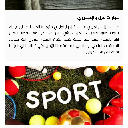
عبارات غزل بالإنجليزي
عبارات غزل بالإنجليزي عبارات غزل بالإنجليزي مترجمة الحب النظر الى عينيك
لانها تجعلني هادئ اكثر من اي شيء اخر كل ايامي معك فعلا تسمى
ايام للعيش فيها لقد نسيت كيف يكون العيش بفردي انت دعائي
المستجاب امنايتي واحلامي المحققة انا اؤمن بكي تماما انتي اعز ما
املك انتي سبب حياتي