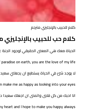
كلام للحبيب بالإنجليزي مترجم
كلام حب للحبيب بالإنجليزي م
الحياة معك هي المعنى الحقيقي لوجود الجنة ع
 paradise on earth, you are the love of my life
لا يوجد شئ في الحياة يستطيع ان يجعلني سعيدا م
can make me as happy as looking into your eyes
انا احبك من كل قلبى واتمنى ان اجعلك سعيدا دائ
l my heart and I hope to make you happy always