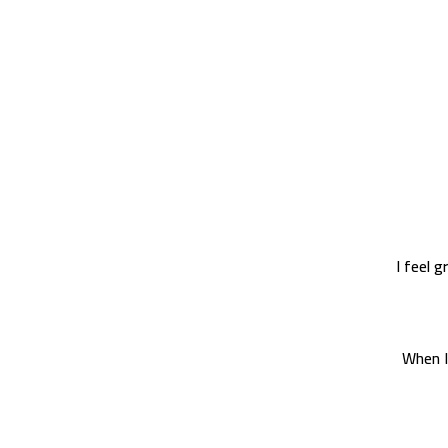
I feel 
When I