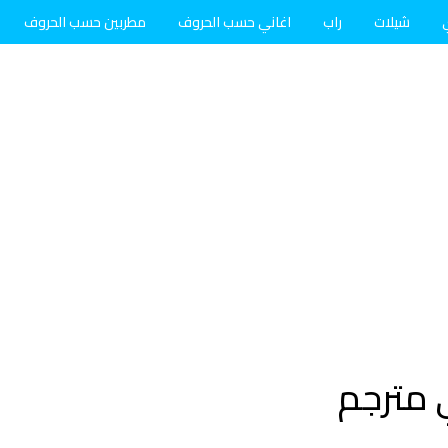
شيلات
راب
اغاني حسب الحروف
مطربين حسب الحروف
ي مترجم